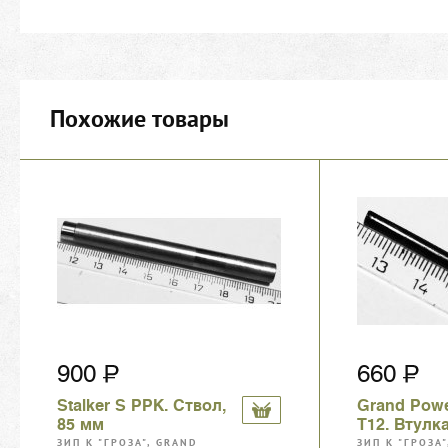
Похожие товары
900
660
Stalker S PPK. Ствол,
Grand Powe
85 мм
Т12. Втулк
ЗИП К "ГРОЗА", GRAND
ЗИП К "ГРОЗА"