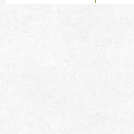
POWER,STREAMER,STALKER,LOM-
POWER,STREAM
S,RECK,GLOCK,M-
S,RECK,GLOCK
16,VALTRO,ЯРЫГИН,ОСА,
16,VALTRO,ЯР
AIR GUN,EKOL
AIR GUN,EKOL