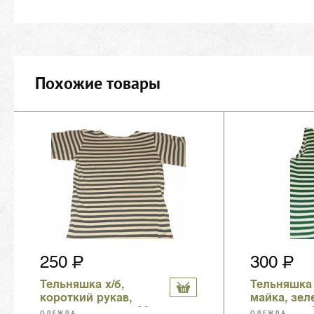
Похожие товары
250
300
Тельняшка х/б,
Тельняшка 
короткий рукав,
майка, зел
синяя полоса, р. 26-
полоса, р. 
ОДЕЖДА
ОДЕЖДА