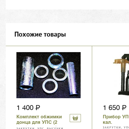
Похожие товары
1 400
1 650
Комплект обжимки
Прибор УП
донца для УПС (2
кал.
трубки, 4 кольца)
ЗАКРУТКИ, УП
ЗАКРУТКИ, УПС, ВЫСЕЧКИ,