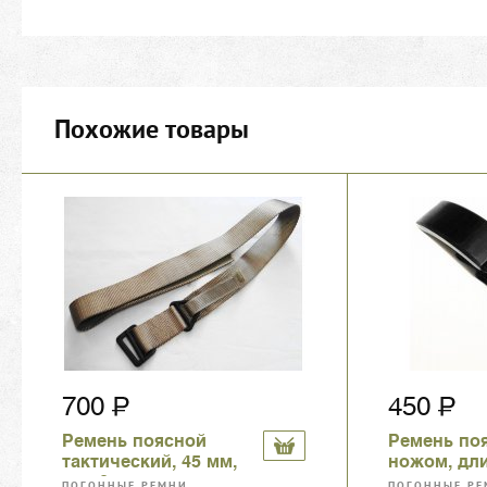
Похожие товары
700
450
Ремень поясной
Ремень по
тактический, 45 мм,
ножом, дли
до 50 размера, цвет
см
ПОГОННЫЕ РЕМНИ,
ПОГОННЫЕ РЕ