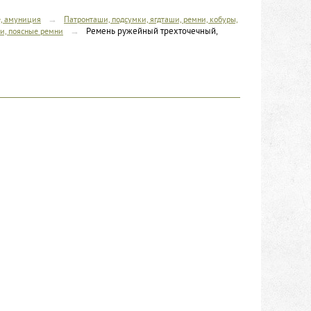
→
, амуниция
Патронташи, подсумки, ягдташи, ремни, кобуры,
→
Ремень ружейный трехточечный,
и, поясные ремни