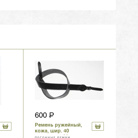
600
Ремень ружейный,
кожа, шир. 40
мм,длина 100 см,
ПОГОННЫЕ РЕМНИ,