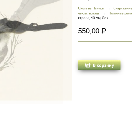
→
Охота на Птичке
Снаряжение
→
чехлы, ножны
Погонные ремн
стропа, 40 мм, Лех
550,00