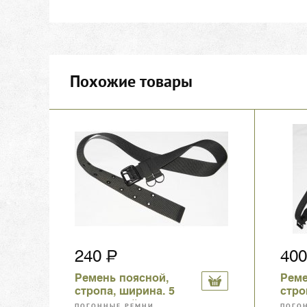
Похожие товары
240
40
Ремень поясной,
Рем
стропа, ширина. 5
стро
см, черный, с
анти
ПОГОННЫЕ РЕМНИ,
ПОГО