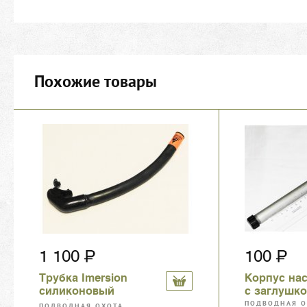
Похожие товары
1 100
100
Трубка Imersion
Корпус на
силиконовый
с заглушк
загубник
ПОДВОДНАЯ О
ПОДВОДНАЯ ОХОТА