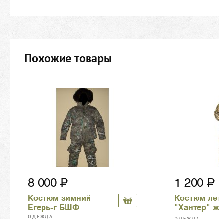
Похожие товары
8 000
1 200
Костюм зимний
Костюм ле
Егерь-г БШФ
"Хантер" 
"Старый О
ОДЕЖДА
ОДЕЖДА