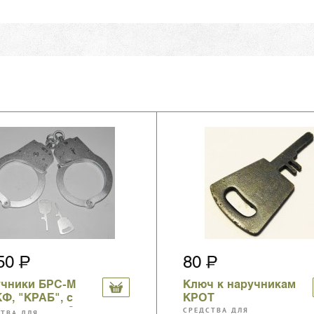
350
80
учники БРС-М
Ключ к наручникам
Ф, "КРАБ", с
КРОТ
ю, светлые, 2
СРЕДСТВА ДЛЯ
СТВА ДЛЯ