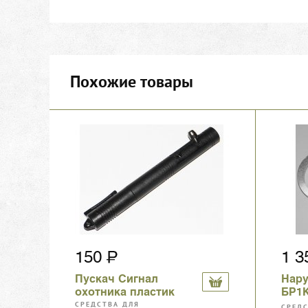
Похожие товары
150
1 
Пускач Сигнал
Нар
охотника пластик
БР1К
цепь
СРЕДСТВА ДЛЯ
СРЕД