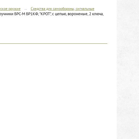
→
ское оружие
Средства для самообороны, сигнальные
учники БРС-М БР1КФ, "КРОТ", с цепью, вороненые, 2 ключа,