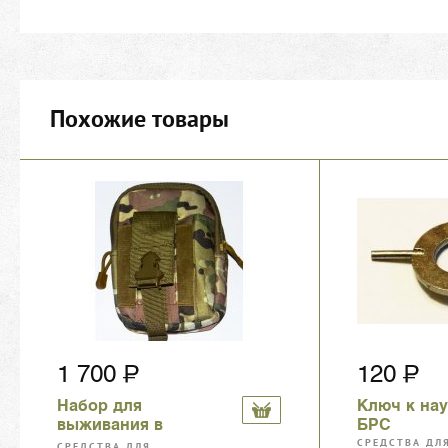
Похожие товары
1 700
120
Набор для
Ключ к на
выживания в
БРС
подсумке
СРЕДСТВА ДЛ
СРЕДСТВА ДЛЯ