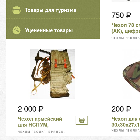
Товары для туризма
750
Чехол 78 с
Уцененные товары
(АК), цифра
карманом 
ЧЕХЛЫ "ВОЛК"
магазин
ТАМБОВ, РОС
2 000
200
Чехол армейский
Чехол для 
для НСПУМ,
30х30х27х1
брезент, оригинал
ЧЕХЛЫ "ВОЛК"
ЧЕХЛЫ "ВОЛК", БРЯНСК,
ТАМБОВ, РОС
ТАМБОВ, РОСС, ВОРОНЕЖ