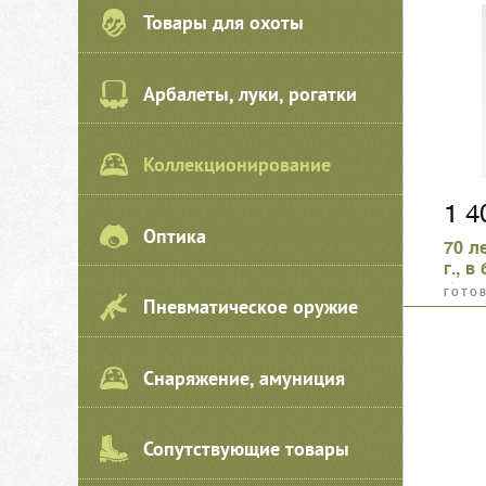
Товары для охоты
Арбалеты, луки, рогатки
Коллекционирование
1 
Оптика
70 л
г., в
биме
ГОТО
Пневматическое оружие
КОЛЛ
Снаряжение, амуниция
Сопутствующие товары