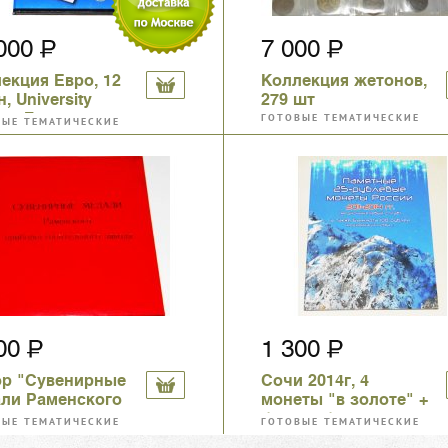
 000
7 000
екция Евро, 12
Коллекция жетонов,
, University
279 шт
s, Голландия
ГОТОВЫЕ ТЕМАТИЧЕСКИЕ
ВЫЕ ТЕМАТИЧЕСКИЕ
КОЛЛЕКЦИИ
ЕКЦИИ
500
1 300
р "Сувенирные
Сочи 2014г, 4
ли Раменского
монеты "в золоте" +
оростроительного
бона, в буклете
ВЫЕ ТЕМАТИЧЕСКИЕ
ГОТОВЫЕ ТЕМАТИЧЕСКИЕ
да"
ЕКЦИИ
КОЛЛЕКЦИИ