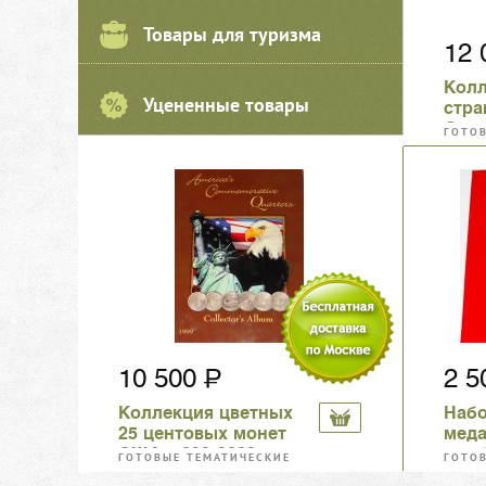
Товары для туризма
12
Колл
Уцененные товары
стран
Game
ГОТО
КОЛЛ
10 500
2 
Коллекция цветных
Набо
25 центовых монет
меда
США, 1999-2009гг.
приб
ГОТОВЫЕ ТЕМАТИЧЕСКИЕ
ГОТО
заво
КОЛЛЕКЦИИ
КОЛЛ