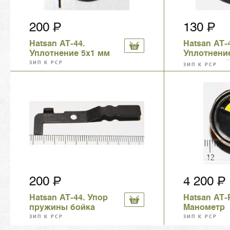
200
130
Hatsan AT-44.
Hatsan AT-
Уплотнение 5х1 мм
Уплотнени
воздушной
ЗИП К PCP
ЗИП К PCP
27х2 мм
200
4 200
Hatsan AT-44. Упор
Hatsan AT-P
пружины бойка
Манометр
ЗИП К PCP
ЗИП К PCP