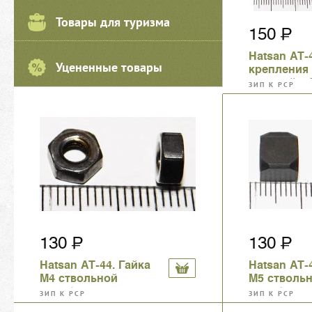
Товары для туризма
150
Hatsan AT-
Уцененные товары
крепления
средний, 4
ЗИП К PCP
130
130
Hatsan AT-44. Гайка
Hatsan AT-
М4 ствольной
М5 стволь
коробки
коробки
ЗИП К PCP
ЗИП К PCP