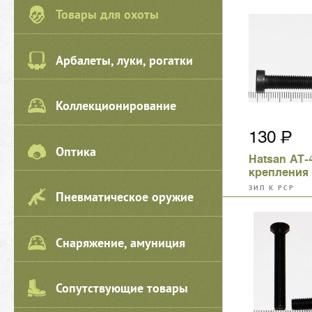
Товары для охоты
Арбалеты, луки, рогатки
Коллекционирование
130
Оптика
Hatsan AT-
крепления 
амортизат
ЗИП К PCP
Пневматическое оружие
Снаряжение, амуниция
Сопутствующие товары