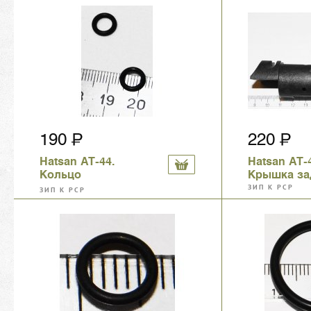
190
220
Hatsan AT-44.
Hatsan AT-
Кольцо
Крышка за
уплотнительное
ЗИП К PCP
ЗИП К PCP
ствола, 8х1,5 мм