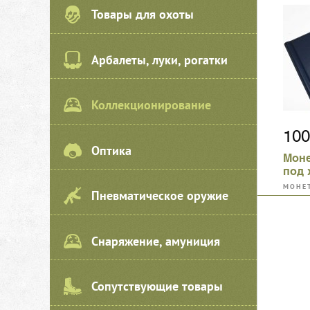
Товары для охоты
Арбалеты, луки, рогатки
Коллекционирование
10
Оптика
Моне
под 
лист
МОНЕ
Пневматическое оружие
5х5 
Снаряжение, амуниция
Сопутствующие товары