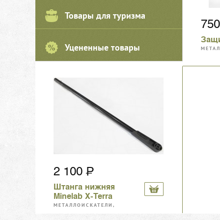
Товары для туризма
75
Защи
Уцененные товары
МЕТА
МАГН
2 100
Штанга нижняя
Minelab X-Terrа
МЕТАЛЛОИСКАТЕЛИ,
МАГНИТЫ, АКСЕССУАРЫ