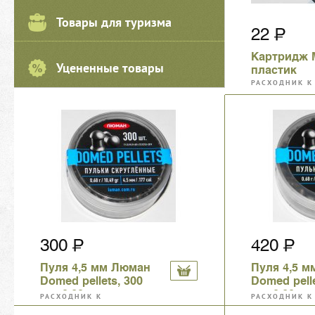
Товары для туризма
22
Картридж 
Уцененные товары
пластик
РАСХОДНИК К
ПНЕВМАТИЧЕС
ШУМОВЫМ ПИ
300
420
Пуля 4,5 мм Люман
Пуля 4,5 
Domed pellets, 300
Domed pelle
шт, 0,68 гр
шт, 0,68 гр
РАСХОДНИК К
РАСХОДНИК К
ПНЕВМАТИЧЕСКИМ И
ПНЕВМАТИЧЕС