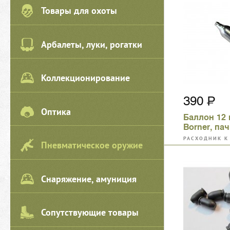
Товары для охоты
Арбалеты, луки, рогатки
Коллекционирование
390
Оптика
Баллон 12 
Borner, пач
штук
РАСХОДНИК К
Пневматическое оружие
ПНЕВМАТИЧЕС
ШУМОВЫМ ПИ
Снаряжение, амуниция
Сопутствующие товары