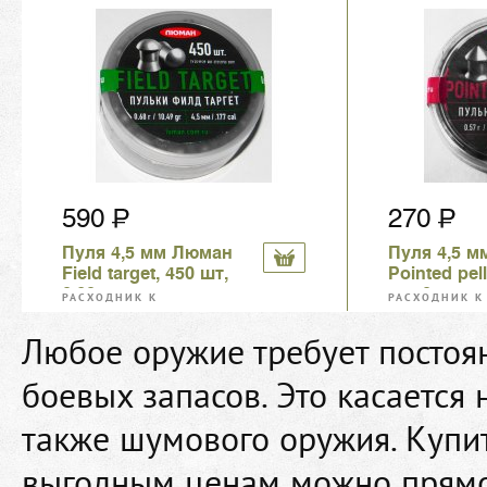
ШУМОВЫМ ПИСТОЛЕТАМ
ШУМОВЫМ ПИ
590
270
Пуля 4,5 мм Люман
Пуля 4,5 
Field target, 450 шт,
Pointed pell
0,68 гр
шт, 0,57 гр
РАСХОДНИК К
РАСХОДНИК К
ПНЕВМАТИЧЕСКИМ И
ПНЕВМАТИЧЕС
ШУМОВЫМ ПИСТОЛЕТАМ
ШУМОВЫМ ПИ
Любое оружие требует постоя
боевых запасов. Это касается 
также шумового оружия. Купит
выгодным ценам можно прямо 